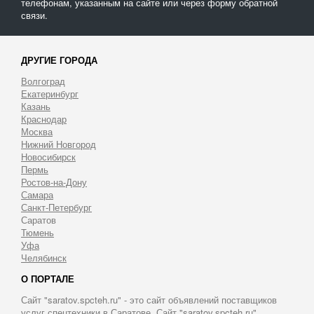
телефонам, указанным на сайте или через форму обратной
связи.
ДРУГИЕ ГОРОДА
Волгоград
Екатеринбург
Казань
Краснодар
Москва
Нижний Новгород
Новосибирск
Пермь
Ростов-на-Дону
Самара
Санкт-Петербург
Саратов
Тюмень
Уфа
Челябинск
О ПОРТАЛЕ
Сайт "saratov.spcteh.ru" - это сайт объявлений поставщиков
услуг спецтехники в Саратове. Сайт "saratov.spcteh.ru"