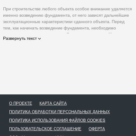
При строительстве любого объекта особое внимание удаляется
именно возведению фундамента, от него зависят дальнейшие
эксплуатационные характеристики сданного объекта. Перед
тем, как начинать возведение фундамента, необходимо
тщательно уплотнить грунт в районе строительства. Уплотнение
Развернуть текст
песка лучше выполнять виброплитой, специализированное
оборудование позволяет сократить время, а также повысить
качество конечного результата.
Куда выгоднее взять виброплиту для утрамбовки песка в
аренду, чем приобретать оборудование. В нашей компании
собраны лучшие предложения по аренде спецтехники в
регионе.
О ПРОЕКТЕ
КАРТА САЙТА
ПОЛИТИКА ОБРАБОТКИ ПЕРСОНАЛЬНЫХ ДАННЫХ
ПОЛИТИКА ИСПОЛЬЗОВАНИЯ ФАЙЛОВ COOKIES
ПОЛЬЗОВАТЕЛЬСКОЕ СОГЛАШЕНИЕ
ОФЕРТА