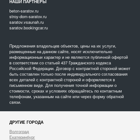
НАШИ ПАРТНЕРЫ
На сайте объявлений «Спецтехника» вы найдете традиционную
и специальную технику для перевозки топливных смесей.
beton-saratov.ru
stroy-dom-saratov.ru
Воспользуйтесь широким ассортиментом, оптимальными
saratov.vsaunah.ru
расценками и подробным описанием транспортных средств.
saratov.bookingcar.ru
Это поможет подобрать единицы автопарка, которые полностью
справляются с поставленными задачами и не подводят в
процессе транспортировки дизтоплива.
Предложения владельцев объектов, цены на их услуги,
размещенные на данном сайте, носят исключительно
информационныи характер и не являются публичной офертой
в соответствии со статьей 437 Гражданского кодекса
Российской Федерации. Договор с контрактной стороной может
быть составлен только после индивидуального согласования
всех деталей с контрактной стороной и оформляется в
письменном виде. Для получения точной информации о
стоимости, сроках и условиях обращайтесь по контактным
телефонам, указанным на сайте или через форму обратной
связи.
ДРУГИЕ ГОРОДА
Волгоград
Екатеринбург