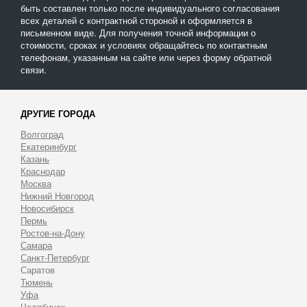
быть составлен только после индивидуального согласования
всех деталей с контрактной стороной и оформляется в
письменном виде. Для получения точной информации о
стоимости, сроках и условиях обращайтесь по контактным
телефонам, указанным на сайте или через форму обратной
связи.
ДРУГИЕ ГОРОДА
Волгоград
Екатеринбург
Казань
Краснодар
Москва
Нижний Новгород
Новосибирск
Пермь
Ростов-на-Дону
Самара
Санкт-Петербург
Саратов
Тюмень
Уфа
Челябинск