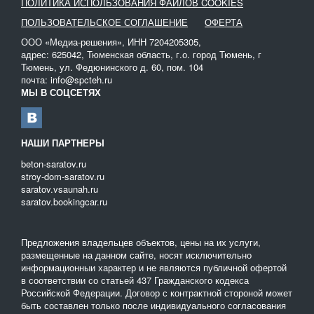
Перевозка газа на автомобильном транспорте в основном
ПОЛИТИКА ИСПОЛЬЗОВАНИЯ ФАЙЛОВ COOKIES
используется в случае, если необходимо доставить сырье до
ПОЛЬЗОВАТЕЛЬСКОЕ СОГЛАШЕНИЕ
ОФЕРТА
автозаправочной станции. Автомобиль позволяет перевозить
ООО «Медиа-решения», ИНН 7204205305,
лишь небольшие объемы газа, поэтому для массовой
адрес: 625042, Тюменская область, г.о. город Тюмень, г
транспортировки топлива он не подходит.
Тюмень, ул. Федюнинского д. 60, пом. 104
почта: info@spcteh.ru
Автомобиль должен быть оборудован проблесковыми маяками,
МЫ В СОЦСЕТЯХ
которые будут информировать встречные автомобили о
перевозке опасного груза. Автоцистерна в обязательном
порядке содержит надпись «Огнеопасно», которая нанесена
крупными разборчивыми буквами.
НАШИ ПАРТНЕРЫ
beton-saratov.ru
stroy-dom-saratov.ru
saratov.vsaunah.ru
saratov.bookingcar.ru
Предложения владельцев объектов, цены на их услуги,
размещенные на данном сайте, носят исключительно
информационныи характер и не являются публичной офертой
в соответствии со статьей 437 Гражданского кодекса
Российской Федерации. Договор с контрактной стороной может
быть составлен только после индивидуального согласования