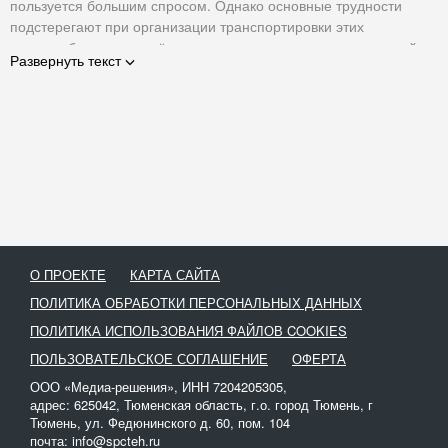
пользуется большим спросом. Однако основные трудности
подстерегают при организации транспортировки этих
крупногабаритных тяжёлых и одновременно хрупких изделий.
Развернуть текст
Для этого требуется специализированный грузовой транспорт,
обученные водители и грузчики, знание нюансов
сопроводительной документации и прочие навыки, приходящие
только с опытом. Если нет частой практики, лучше обратиться к
специалистам, иначе неизбежны трещины, сколы, надломы и,
что ещё хуже, – травматизм рабочих в процессе перевозки.
Крупных строительные фирмы располагают собственными
автопарками для различных работ и перевозки грузов. Но
небольшие компании и частные застройщики, как правило, не
О ПРОЕКТЕ
КАРТА САЙТА
имеют такой техники, а разброс строящихся объектов делает
потребность ещё более острой. Для них наш сайт будет очень
ПОЛИТИКА ОБРАБОТКИ ПЕРСОНАЛЬНЫХ ДАННЫХ
полезен.
ПОЛИТИКА ИСПОЛЬЗОВАНИЯ ФАЙЛОВ COOKIES
Здесь представлен большой выбор грузовых машин -
ПОЛЬЗОВАТЕЛЬСКОЕ СОГЛАШЕНИЕ
ОФЕРТА
манипуляторов.
ООО «Медиа-решения», ИНН 7204205305,
Транспорт различается по:
адрес: 625042, Тюменская область, г.о. город Тюмень, г
Тюмень, ул. Федюнинского д. 60, пом. 104
грузоподъёмности борта;
почта: info@spcteh.ru