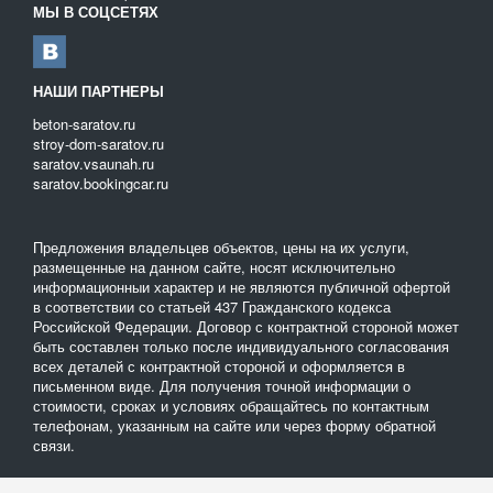
вылету и грузоподъёмности стрелы;
МЫ В СОЦСЕТЯХ
высоте от дорожного покрытия до борта;
длине, ширине борта и типу проходимости манипулятора.
Также возможен выбор различного способа оплаты:
НАШИ ПАРТНЕРЫ
по часам
beton-saratov.ru
stroy-dom-saratov.ru
за 1 смену.
saratov.vsaunah.ru
На нашем портале размещены только профессиональные,
saratov.bookingcar.ru
проверенные перевозчики, отвечающие за качество услуг своей
репутацией. А большой выбор манипуляторов, представленных
на одной площадке, позволяет сделать правильный выбор,
Предложения владельцев объектов, цены на их услуги,
размещенные на данном сайте, носят исключительно
экономя при этом деньги и время.
информационныи характер и не являются публичной офертой
в соответствии со статьей 437 Гражданского кодекса
Российской Федерации. Договор с контрактной стороной может
быть составлен только после индивидуального согласования
всех деталей с контрактной стороной и оформляется в
письменном виде. Для получения точной информации о
стоимости, сроках и условиях обращайтесь по контактным
телефонам, указанным на сайте или через форму обратной
связи.