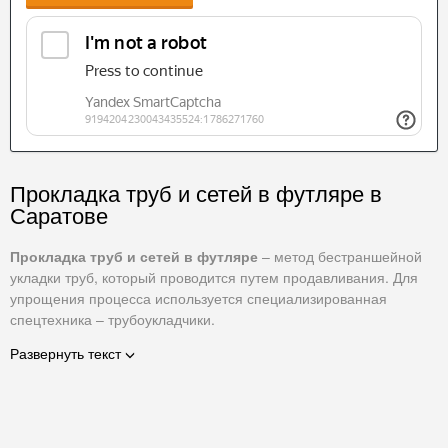
Прокладка труб и сетей в футляре в
Саратове
Прокладка труб и сетей в футляре
– метод бестраншейной
укладки труб, который проводится путем продавливания. Для
упрощения процесса используется специализированная
спецтехника – трубоукладчики.
Методика прокладки труб в футляре реализуется по
Развернуть текст
следующему принципу: стальной металлический футляр
продавливают в грунт открытым концом. Конструкция футляра
выполнена таким образом, чтобы трение во время работ было
минимальным. Для облегчения процесса на конце трубы также