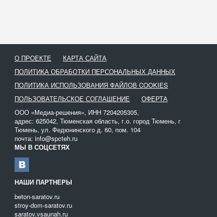
устанавливают специальный нож, который разрезает грунт. В
процессе продавливания грунт забивается в футляр, после чего
грунт внутри футляра вырабатывают ручным методом и
вставляют в образовавшееся отверстие коммуникационные
трубы.
О ПРОЕКТЕ
КАРТА САЙТА
Продавливание стальных футляров проводится в несколько
этапов. На первом этапе в месте проведения работ
ПОЛИТИКА ОБРАБОТКИ ПЕРСОНАЛЬНЫХ ДАННЫХ
разрабатывается котлован, далее производится монтаж
ПОЛИТИКА ИСПОЛЬЗОВАНИЯ ФАЙЛОВ COOKIES
силового оборудования, которое в дальнейшем будет
ПОЛЬЗОВАТЕЛЬСКОЕ СОГЛАШЕНИЕ
ОФЕРТА
способствовать процессу проталкивания футляров в грунт.
ООО «Медиа-решения», ИНН 7204205305,
На следующем этапе постепенно начинается процесс
адрес: 625042, Тюменская область, г.о. город Тюмень, г
вдавливания футляра в грунт. Футляр подается в почвенный
Тюмень, ул. Федюнинского д. 60, пом. 104
горизонт отрезками, длина которых не превышает 1 метра. В
почта: info@spcteh.ru
целом на прокладку 4-5 метров трубы в футляре уходит около 1
МЫ В СОЦСЕТЯХ
рабочего дня.
Наш сайт поможет вам взять в аренду трубоукладчик для
облегчения строительного процесса. Аренда – оптимальный
НАШИ ПАРТНЕРЫ
вариант, когда нецелесообразно покупать дорогостоящее
beton-saratov.ru
оборудование.
stroy-dom-saratov.ru
saratov.vsaunah.ru