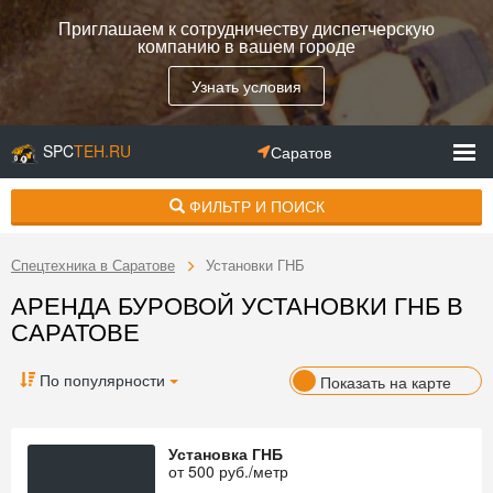
Приглашаем к сотрудничеству диспетчерскую
компанию в вашем городе
Узнать условия
SPC
TEH.RU
Саратов
ФИЛЬТР И ПОИСК
Спецтехника в Саратове
Установки ГНБ
АРЕНДА БУРОВОЙ УСТАНОВКИ ГНБ В
САРАТОВЕ
По популярности
Показать на карте
Установка ГНБ
от
500
руб./метр