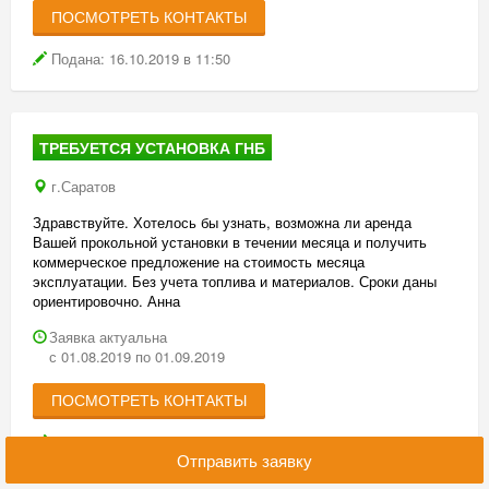
индивидуальна для каждого конкретного арендатора данной
ПОСМОТРЕТЬ КОНТАКТЫ
техники, так как она зависит от объема работы, количества
Подана: 16.10.2019 в 11:50
арендованной техники и прочих условий.
Предоставляемая нами в аренду техника полностью исправна и
готова к выполнению работ по первому требованию ее
арендаторов.
ТРЕБУЕТСЯ УСТАНОВКА ГНБ
г.Саратов
Здравствуйте. Хотелось бы узнать, возможна ли аренда
Вашей прокольной установки в течении месяца и получить
коммерческое предложение на стоимость месяца
эксплуатации. Без учета топлива и материалов. Сроки даны
ориентировочно. Анна
Заявка актуальна
с 01.08.2019 по 01.09.2019
ПОСМОТРЕТЬ КОНТАКТЫ
Подана: 01.07.2019 в 15:01
Отправить заявку