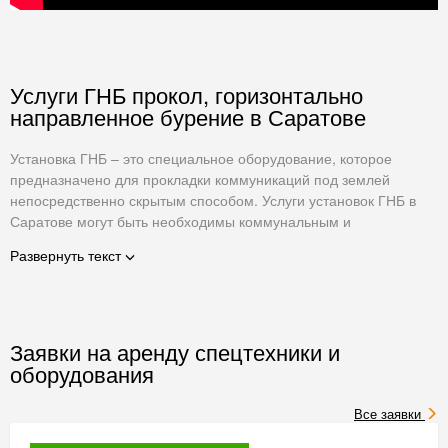
Услуги ГНБ прокол, горизонтально
направленное бурение в Саратове
Установка ГНБ – это специальное оборудование, которое
предназначено для прокладки коммуникаций под землей
непосредственно скрытым способом. Услуги установок ГНБ в
Саратове могут быть необходимы коммунальным и
строительным предприятиям, а в некоторых случаях даже
Развернуть текст
частным лицам. При этом цена аренды установок ГНБ для
каждого нашего клиента всегда остается на приемлемом
уровне.
Также в определенных ситуациях отказаться от использования
Заявки на аренду спецтехники и
установки ГНБ просто невозможно, что может быть связано с
оборудования
необходимостью прокладки коммуникация под уже
построенными зданиями, сооружениями, дорогой, ж/д полотном
Все заявки
и так далее.