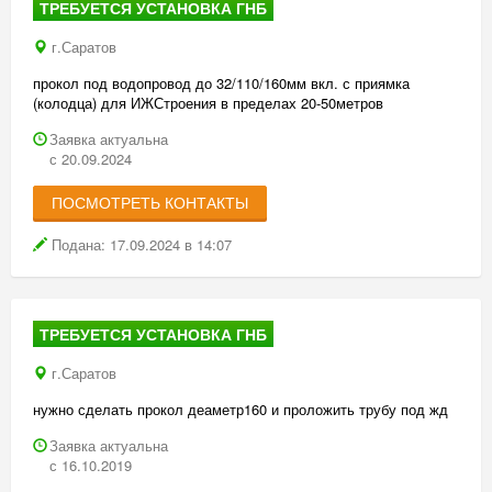
Предлагаемая нами цена аренды установок ГНБ дает
ТРЕБУЕТСЯ УСТАНОВКА ГНБ
возможность нашим клиентам выполнить работу по прокладке
г.Саратов
коммуникаций скрытым способом любой сложности и на любое
расстояние.
прокол под водопровод до 32/110/160мм вкл. с приямка
(колодца) для ИЖСтроения в пределах 20-50метров
Имеющиеся на сегодняшний день в распоряжении нашей
компании установки ГНБ обеспечивают прокладку
Заявка актуальна
коммуникаций на расстояние до 300 метров, что позволяет
с 20.09.2024
удовлетворять потребности всех клиентов, а также подключать
удаленно стоящие здания к нужным коммуникациям.
ПОСМОТРЕТЬ КОНТАКТЫ
Наши услуги установок ГНБ позволяют получить огромное
Подана: 17.09.2024 в 14:07
количество преимуществ, и воспользоваться:
приемлемой стоимостью аренды установок ГНБ;
гарантиями высокого качества выполненной работы;
ТРЕБУЕТСЯ УСТАНОВКА ГНБ
профессиональным обслуживающим персоналом;
г.Саратов
оперативностью;
нужно сделать прокол деаметр160 и проложить трубу под жд
возможностью бронирования необходимых установок
Заявка актуальна
заранее.
с 16.10.2019
Точная цена аренды установки ГНБ в Саратове всегда