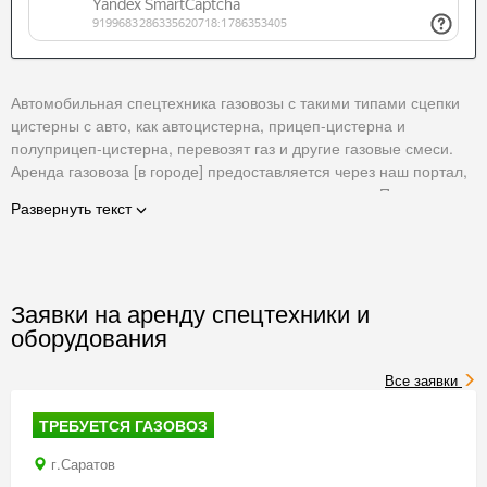
Автомобильная спецтехника газовозы с такими типами сцепки
цистерны с авто, как автоцистерна, прицеп-цистерна и
полуприцеп-цистерна, перевозят газ и другие газовые смеси.
Аренда газовоза [в городе] предоставляется через наш портал,
место встречи владельцев техники и арендаторов. По
Развернуть текст
объявлениям ищите подходящий газовоз и связывайтесь по
указанным контактам с владельцем.
Заявки на аренду спецтехники и
оборудования
Все заявки
ТРЕБУЕТСЯ ГАЗОВОЗ
г.Саратов