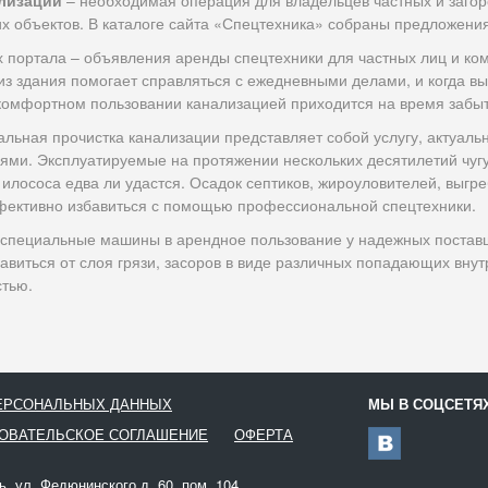
ализации
– необходимая операция для владельцев частных и заго
их объектов. В каталоге сайта «Спецтехника» собраны предложени
х портала – объявления аренды спецтехники для частных лиц и к
из здания помогает справляться с ежедневными делами, и когда вы
 комфортном пользовании канализацией приходится на время забыт
льная прочистка канализации представляет собой услугу, актуал
ми. Эксплуатируемые на протяжении нескольких десятилетий чугун
илососа едва ли удастся. Осадок септиков, жироуловителей, выгреб
фективно избавиться с помощью профессиональной спецтехники.
 специальные машины в арендное пользование у надежных постав
авиться от слоя грязи, засоров в виде различных попадающих вну
тью.
ПЕРСОНАЛЬНЫХ ДАННЫХ
МЫ В СОЦСЕТЯ
ОВАТЕЛЬСКОЕ СОГЛАШЕНИЕ
ОФЕРТА
ь, ул. Федюнинского д. 60, пом. 104