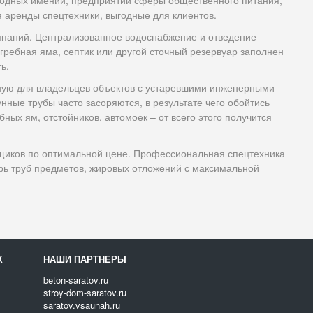
родных имений, предприятий сферы общественного питания,
я аренды спецтехники, выгодные для клиентов.
омпаний. Централизованное водоснабжение и отведение
гребная яма, септик или другой сточный резервуар заполнен
ь.
ьную для владельцев объектов с устаревшими инженерными
ные трубы часто засоряются, в результате чего обойтись
ных ям, отстойников, автомоек – от всего этого получится
щиков по оптимальной цене. Профессиональная спецтехника
трь труб предметов, жировых отложений с максимальной
Х
НАШИ ПАРТНЕРЫ
beton-saratov.ru
stroy-dom-saratov.ru
saratov.vsaunah.ru