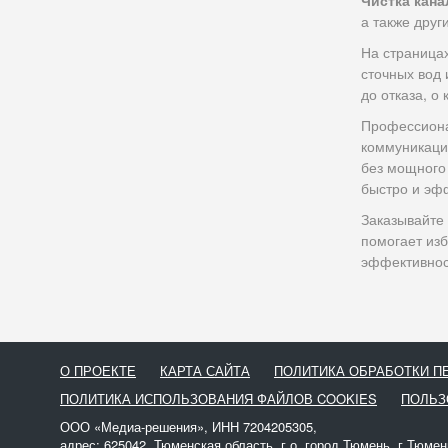
Чистка кан
а также друг
На страница
сточных вод 
до отказа, о
Профессиона
коммуникация
без мощного 
быстро и эф
Заказывайте
помогает изб
эффективнос
О ПРОЕКТЕ
КАРТА САЙТА
ПОЛИТИКА ОБРАБОТКИ 
ПОЛИТИКА ИСПОЛЬЗОВАНИЯ ФАЙЛОВ COOKIES
ПОЛЬЗ
ООО «Медиа-решения», ИНН 7204205305,
адрес: 625042, Тюменская область, г.о. город Тюмень, г Тюмен