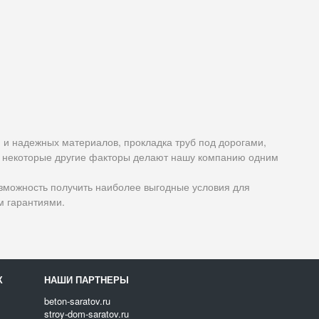
 и надежных материалов, прокладка труб под дорогами,
 и некоторые другие факторы делают нашу компанию одним
озможность получить наиболее выгодные условия для
м гарантиями.
Х
НАШИ ПАРТНЕРЫ
beton-saratov.ru
stroy-dom-saratov.ru