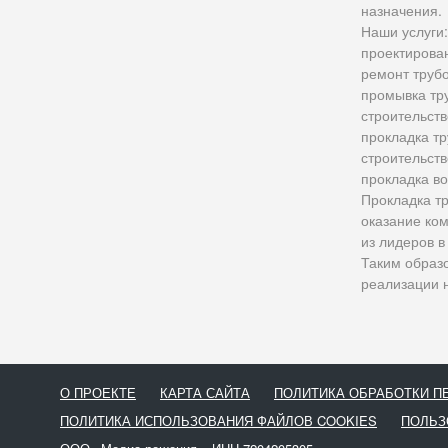
назначения.
Наши услуги:
проектирова
ремонт труб
промывка тр
строительств
прокладка тр
строительств
прокладка в
Прокладка т
оказание ко
из лидеров в
Таким образ
реализации 
О ПРОЕКТЕ
КАРТА САЙТА
ПОЛИТИКА ОБРАБОТКИ 
ПОЛИТИКА ИСПОЛЬЗОВАНИЯ ФАЙЛОВ COOKIES
ПОЛЬЗ