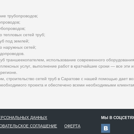
ние трубопроводов;
опроводов;
убопроводов;
о тепловых сетей труб;
уб под землей;
о наружных сетей;
одопроводов.
руб траншеекопателем, использование современного оборудования
мплексных услуг, выполнение работ в кратчайшие сроки — все эти
 регионе.
ом, строительство сетей труб в Саратове с нашей помощью дает в
необходимого проекта и обеспечено всеми необходимыми клиента
ПЕРСОНАЛЬНЫХ ДАННЫХ
МЫ В СОЦСЕТЯ
ОВАТЕЛЬСКОЕ СОГЛАШЕНИЕ
ОФЕРТА