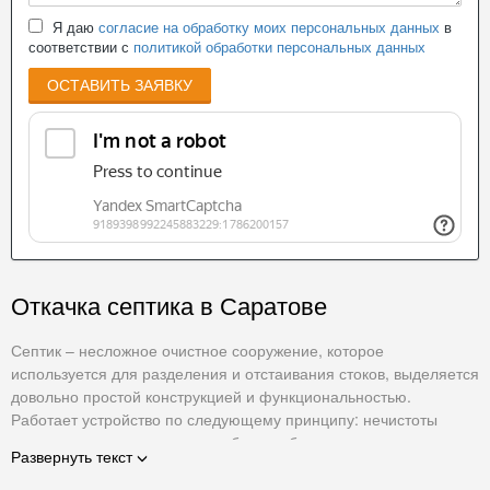
Я даю
согласие на обработку моих персональных данных
в
соответствии с
политикой обработки персональных данных
ОСТАВИТЬ ЗАЯВКУ
Откачка септика в Саратове
Септик – несложное очистное сооружение, которое
используется для разделения и отстаивания стоков, выделяется
довольно простой конструкцией и функциональностью.
Работает устройство по следующему принципу: нечистоты
накапливаются в септике, из общего объема выделяется
Развернуть текст
нерастворимая фракция, которая со временем разлагается и
оседает на дно устройства. Постепенно осадок накапливается